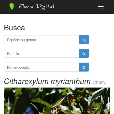
Flora Digital
Menu
Busca
Citharexylum myrianthum
Cham.