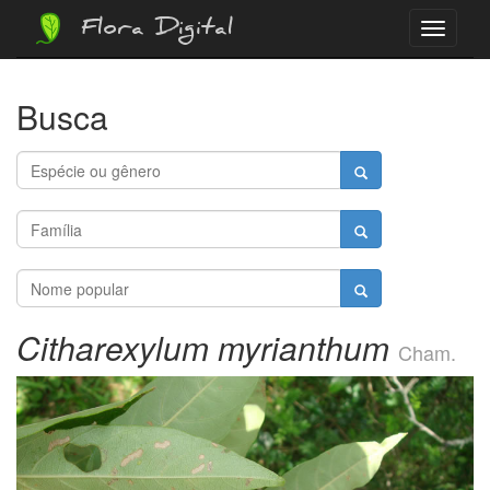
Flora Digital
Menu
Busca
Citharexylum myrianthum
Cham.