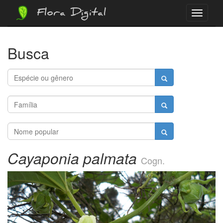
Flora Digital
Menu
Busca
Cayaponia palmata
Cogn.