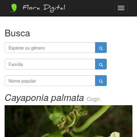
Flora Digital
Menu
Busca
Cayaponia palmata
Cogn.