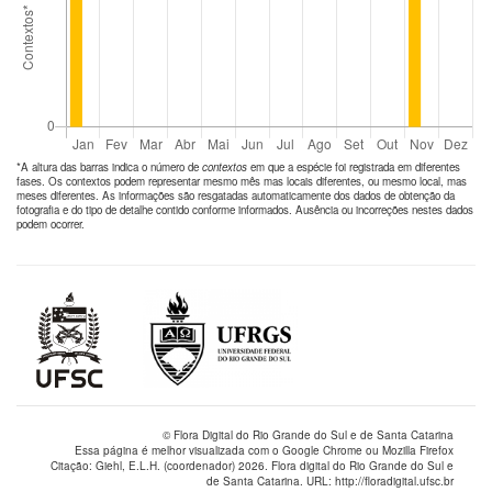
*A altura das barras indica o número de
contextos
em que a espécie foi registrada em diferentes
fases. Os contextos podem representar mesmo mês mas locais diferentes, ou mesmo local, mas
meses diferentes. As informações são resgatadas automaticamente dos dados de obtenção da
fotografia e do tipo de detalhe contido conforme informados. Ausência ou incorreções nestes dados
podem ocorrer.
© Flora Digital do Rio Grande do Sul e de Santa Catarina
Essa página é melhor visualizada com o Google Chrome ou Mozilla Firefox
Citação: Giehl, E.L.H. (coordenador) 2026. Flora digital do Rio Grande do Sul e
de Santa Catarina. URL: http://floradigital.ufsc.br