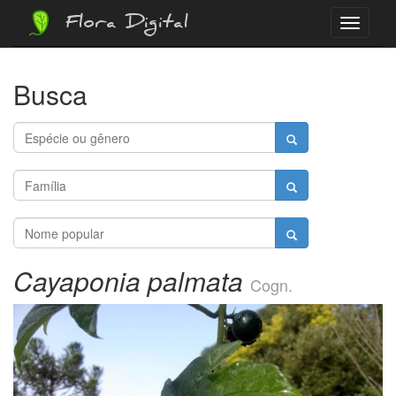
Flora Digital
Menu
Busca
Cayaponia palmata
Cogn.