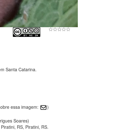
em Santa Catarina.
 sobre essa imagem:
)
drigues Soares)
ratini, RS, Piratini, RS.