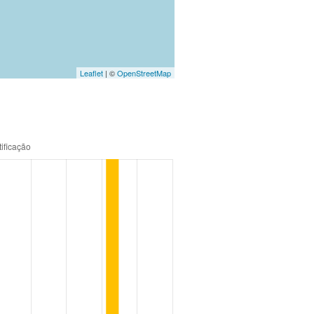
Leaflet
| ©
OpenStreetMap