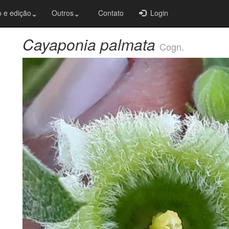
 e edição
Outros
Contato
Login
Cayaponia palmata
Cogn.