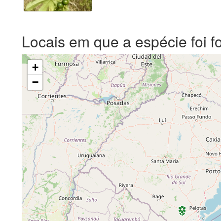
Locais em que a espécie foi f
+
−