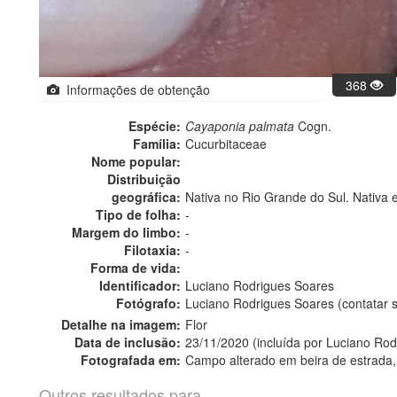
368
Informações de obtenção
Espécie:
Cayaponia palmata
Cogn.
Família:
Cucurbitaceae
Nome popular:
Distribuição
geográfica:
Nativa no Rio Grande do Sul. Nativa 
Tipo de folha:
-
Margem do limbo:
-
Filotaxia:
-
Forma de vida:
Identificador:
Luciano Rodrigues Soares
Fotógrafo:
Luciano Rodrigues Soares (contatar
Detalhe na imagem:
Flor
Data de inclusão:
23/11/2020 (incluída por Luciano Ro
Fotografada em:
Campo alterado em beira de estrada, Pi
Outros resultados para