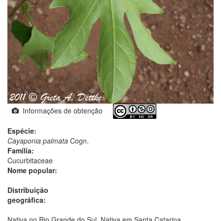
Informações de obtenção
Espécie:
Cayaponia palmata
Cogn.
Família:
Cucurbitaceae
Nome popular:
Distribuição
geográfica:
Nativa no Rio Grande do Sul. Nativa em Santa Catarina.