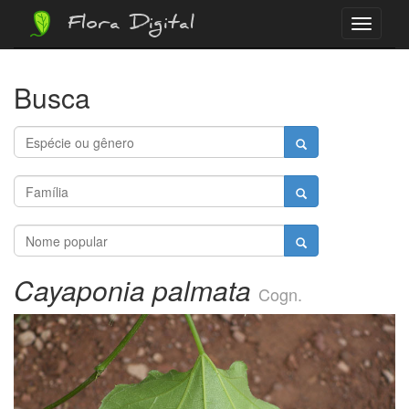
Flora Digital
Menu
Busca
Cayaponia palmata
Cogn.