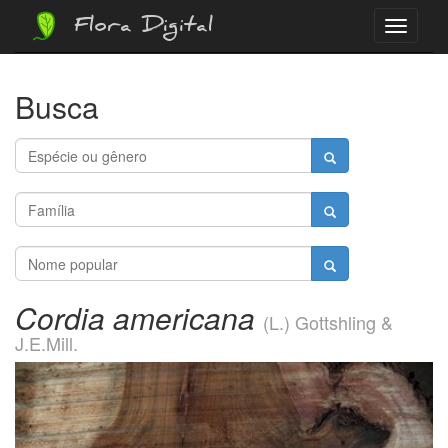
Flora Digital
Menu
Busca
Cordia americana
(L.) Gottshling &
J.E.Mill.