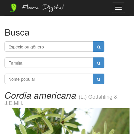
Flora Digital
Menu
Busca
Cordia americana
(L.) Gottshling &
J.E.Mill.