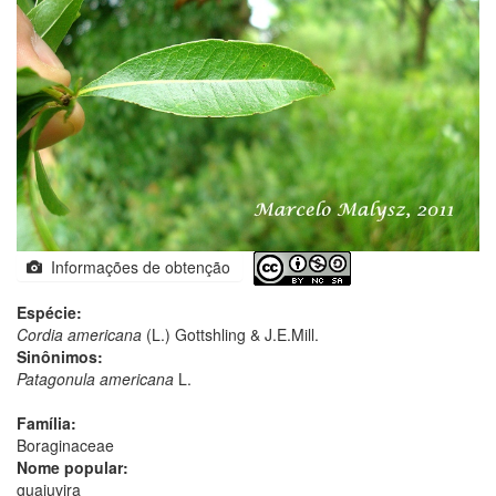
Informações de obtenção
Espécie:
Cordia americana
(L.) Gottshling & J.E.Mill.
Sinônimos:
Patagonula americana
L.
Família:
Boraginaceae
Nome popular:
guajuvira