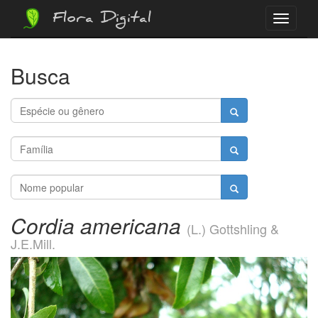
Flora Digital
Menu
Busca
Cordia americana
(L.) Gottshling &
J.E.Mill.