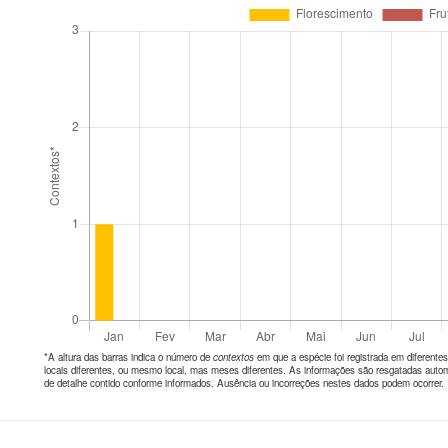
*A altura das barras indica o número de
contextos
em que a espécie foi registrada em diferen
locais diferentes, ou mesmo local, mas meses diferentes. As informações são resgatadas autom
de detalhe contido conforme informados. Ausência ou incorreções nestes dados podem ocorrer.