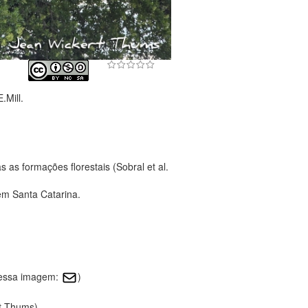
.Mill.
as formações florestais (Sobral et al.
em Santa Catarina.
 essa imagem:
)
rt Thums)