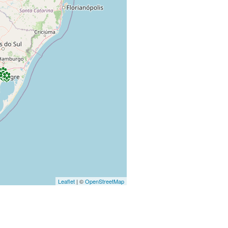
Leaflet
| ©
OpenStreetMap