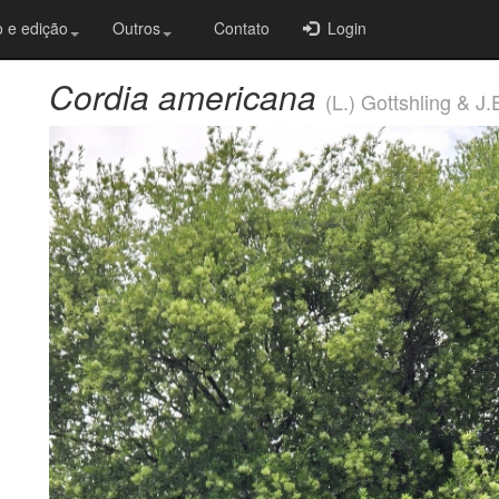
 e edição
Outros
Contato
Login
Cordia americana
(L.) Gottshling & J.E