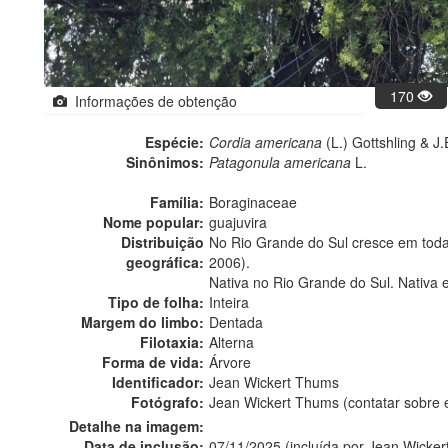
170
Informações de obtenção
Espécie:
Cordia americana
(L.) Gottshling & J.E
Sinônimos:
Patagonula americana
L.
Família:
Boraginaceae
Nome popular:
guajuvira
Distribuição
No Rio Grande do Sul cresce em todas 
geográfica:
2006).
Nativa no Rio Grande do Sul. Nativa 
Tipo de folha:
Inteira
Margem do limbo:
Dentada
Filotaxia:
Alterna
Forma de vida:
Árvore
Identificador:
Jean Wickert Thums
Fotógrafo:
Jean Wickert Thums (contatar sobre
Detalhe na imagem:
Data de inclusão:
07/11/2025 (incluída por Jean Wicke