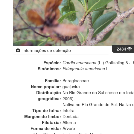
2484
Informações de obtenção
Espécie:
Cordia americana
(L.) Gottshling & J.E
Sinônimos:
Patagonula americana
L.
Família:
Boraginaceae
Nome popular:
guajuvira
Distribuição
No Rio Grande do Sul cresce em todas 
geográfica:
2006).
Nativa no Rio Grande do Sul. Nativa 
Tipo de folha:
Inteira
Margem do limbo:
Dentada
Filotaxia:
Alterna
Forma de vida:
Árvore