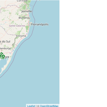
Leaflet
| ©
OpenStreetMap