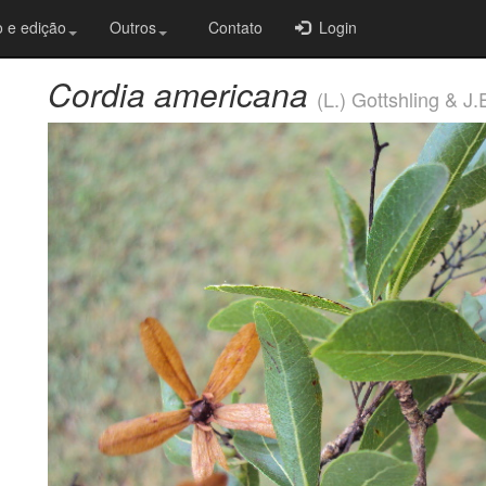
 e edição
Outros
Contato
Login
Cordia americana
(L.) Gottshling & J.E