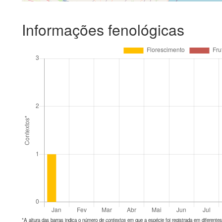
Informações fenológicas
*A altura das barras indica o número de
contextos
em que a espécie foi registrada em diferen