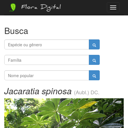
Flora Digital
Menu
Busca
Jacaratia spinosa
(Aubl.) DC.