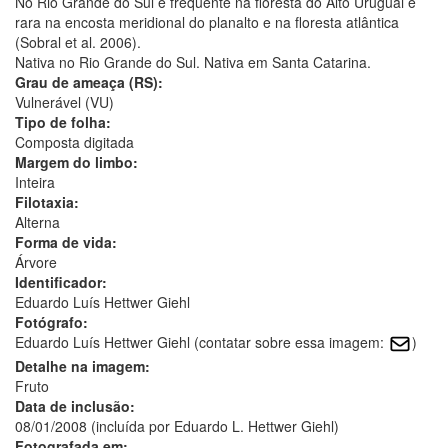
No Rio Grande do Sul é frequente na floresta do Alto Uruguai e
rara na encosta meridional do planalto e na floresta atlântica
(Sobral et al. 2006).
Nativa no Rio Grande do Sul. Nativa em Santa Catarina.
Grau de ameaça (RS):
Vulnerável (VU)
Tipo de folha:
Composta digitada
Margem do limbo:
Inteira
Filotaxia:
Alterna
Forma de vida:
Árvore
Identificador:
Eduardo Luís Hettwer Giehl
Fotógrafo:
Eduardo Luís Hettwer Giehl (contatar sobre essa imagem:
)
Detalhe na imagem:
Fruto
Data de inclusão:
08/01/2008 (incluída por Eduardo L. Hettwer Giehl)
Fotografada em: