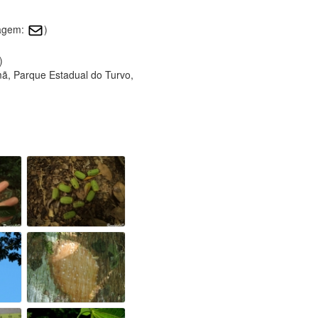
magem:
)
)
ã, Parque Estadual do Turvo,