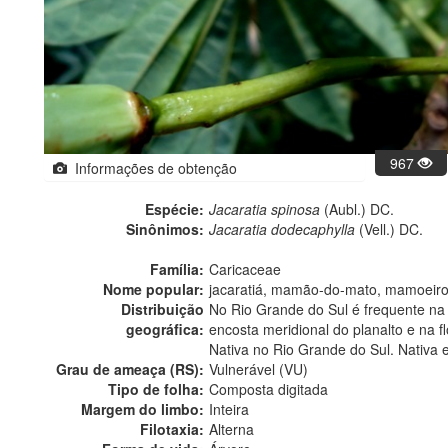
967
Informações de obtenção
Espécie:
Jacaratia spinosa
(Aubl.) DC.
Sinônimos:
Jacaratia dodecaphylla
(Vell.) DC.
Família:
Caricaceae
Nome popular:
jacaratiá, mamão-do-mato, mamoeir
Distribuição
No Rio Grande do Sul é frequente na f
geográfica:
encosta meridional do planalto e na flo
Nativa no Rio Grande do Sul. Nativa 
Grau de ameaça (RS):
Vulnerável (VU)
Tipo de folha:
Composta digitada
Margem do limbo:
Inteira
Filotaxia:
Alterna