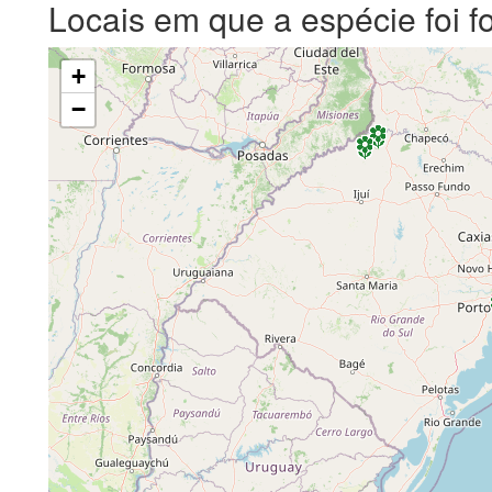
Locais em que a espécie foi f
+
−