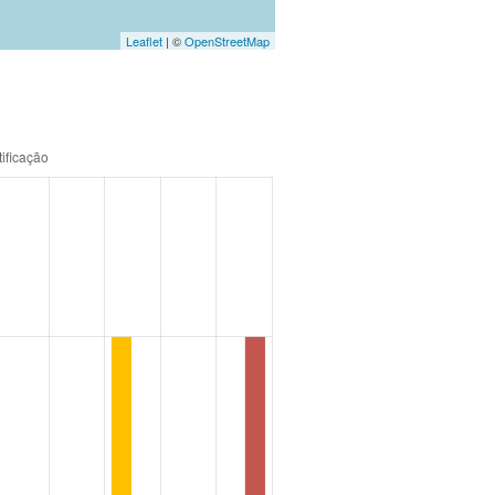
Leaflet
| ©
OpenStreetMap