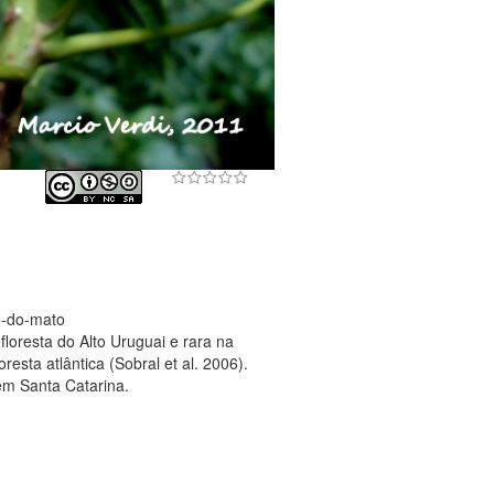
o-do-mato
loresta do Alto Uruguai e rara na
resta atlântica (Sobral et al. 2006).
em Santa Catarina.