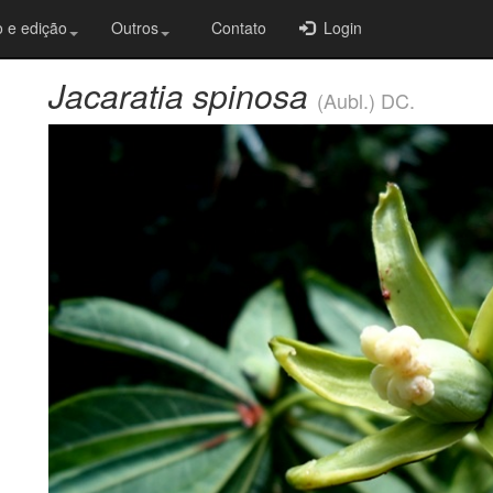
 e edição
Outros
Contato
Login
Jacaratia spinosa
(Aubl.) DC.