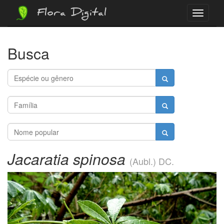
Flora Digital
Menu
Busca
Jacaratia spinosa
(Aubl.) DC.