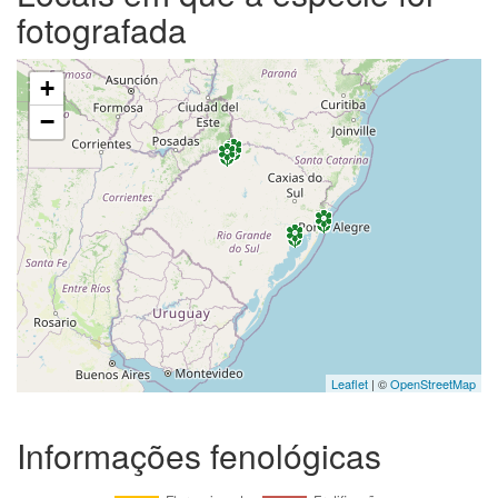
fotografada
+
−
Leaflet
| ©
OpenStreetMap
Informações fenológicas