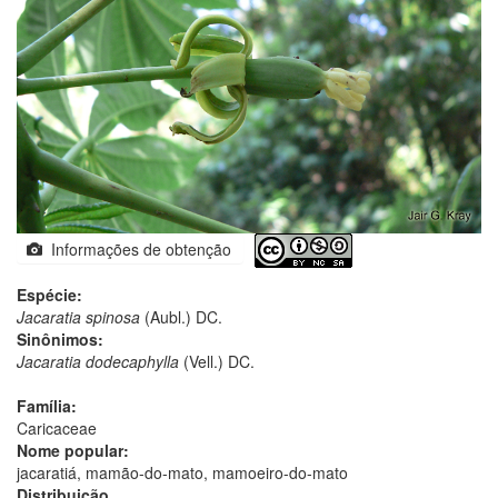
Informações de obtenção
Espécie:
Jacaratia spinosa
(Aubl.) DC.
Sinônimos:
Jacaratia dodecaphylla
(Vell.) DC.
Família:
Caricaceae
Nome popular:
jacaratiá, mamão-do-mato, mamoeiro-do-mato
Distribuição