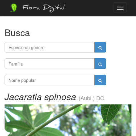
Flora Digital
Menu
Busca
Jacaratia spinosa
(Aubl.) DC.