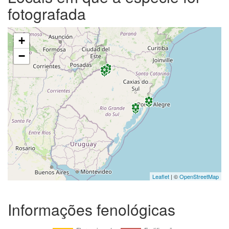
fotografada
+
−
Leaflet
| ©
OpenStreetMap
Informações fenológicas