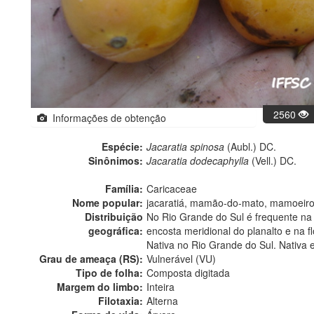
2560
Informações de obtenção
Espécie:
Jacaratia spinosa
(Aubl.) DC.
Sinônimos:
Jacaratia dodecaphylla
(Vell.) DC.
Família:
Caricaceae
Nome popular:
jacaratiá, mamão-do-mato, mamoeir
Distribuição
No Rio Grande do Sul é frequente na f
geográfica:
encosta meridional do planalto e na flo
Nativa no Rio Grande do Sul. Nativa 
Grau de ameaça (RS):
Vulnerável (VU)
Tipo de folha:
Composta digitada
Margem do limbo:
Inteira
Filotaxia:
Alterna