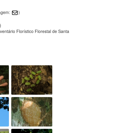
magem:
)
)
entário Florístico Florestal de Santa