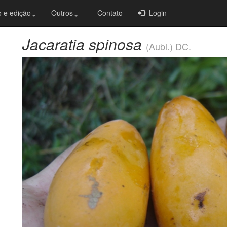
 e edição
Outros
Contato
Login
Jacaratia spinosa
(Aubl.) DC.