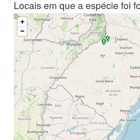
Locais em que a espécie foi f
+
−