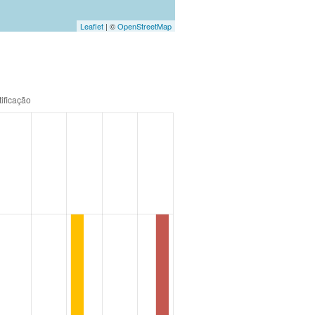
Leaflet
| ©
OpenStreetMap