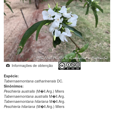
Informações de obtenção
Espécie:
Tabernaemontana catharinensis
DC.
Sinônimos:
Peschieria australis
(M�ll.Arg.) Miers
Tabernaemontana australis
M�ll.Arg.
Tabernaemontana hilariana
M�ll.Arg.
Peschieria hilariana
(M�ll.Arg.) Miers