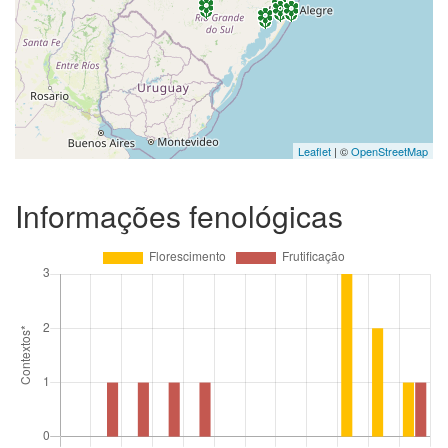
Leaflet
| ©
OpenStreetMap
Informações fenológicas