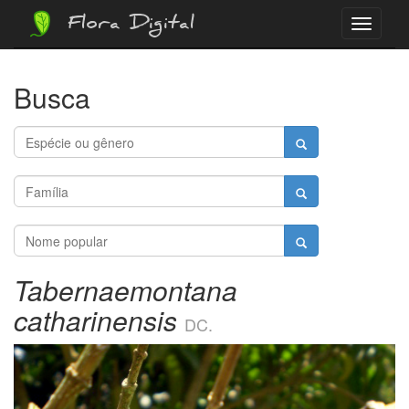
Flora Digital
Menu
Busca
Tabernaemontana
catharinensis
DC.