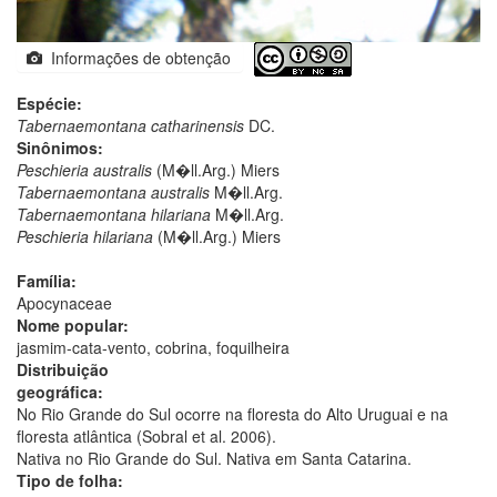
Informações de obtenção
Espécie:
Tabernaemontana catharinensis
DC.
Sinônimos:
Peschieria australis
(M�ll.Arg.) Miers
Tabernaemontana australis
M�ll.Arg.
Tabernaemontana hilariana
M�ll.Arg.
Peschieria hilariana
(M�ll.Arg.) Miers
Família:
Apocynaceae
Nome popular:
jasmim-cata-vento, cobrina, foquilheira
Distribuição
geográfica:
No Rio Grande do Sul ocorre na floresta do Alto Uruguai e na
floresta atlântica (Sobral et al. 2006).
Nativa no Rio Grande do Sul. Nativa em Santa Catarina.
Tipo de folha: