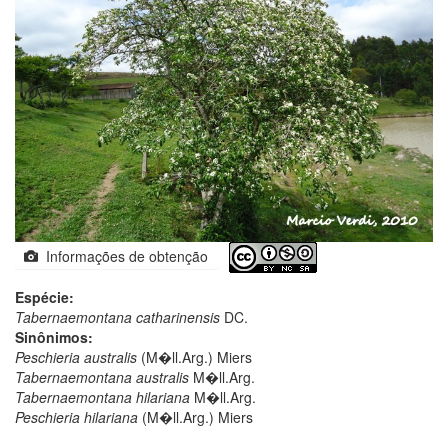
Informações de obtenção
Espécie:
Tabernaemontana catharinensis
DC.
Sinônimos:
Peschieria australis
(M�ll.Arg.) Miers
Tabernaemontana australis
M�ll.Arg.
Tabernaemontana hilariana
M�ll.Arg.
Peschieria hilariana
(M�ll.Arg.) Miers