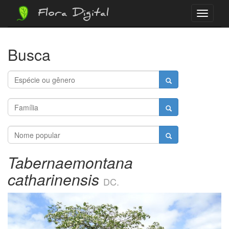
Flora Digital
Menu
Busca
Tabernaemontana
catharinensis
DC.