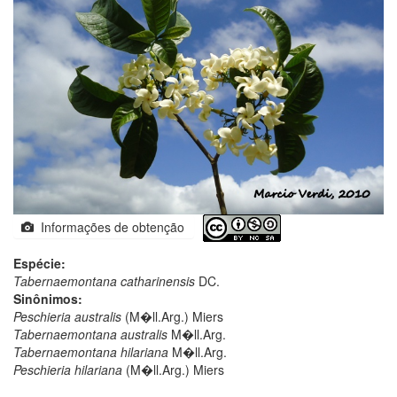
Informações de obtenção
Espécie:
Tabernaemontana catharinensis
DC.
Sinônimos:
Peschieria australis
(M�ll.Arg.) Miers
Tabernaemontana australis
M�ll.Arg.
Tabernaemontana hilariana
M�ll.Arg.
Peschieria hilariana
(M�ll.Arg.) Miers