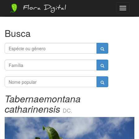
Flora Digital
Menu
Busca
Tabernaemontana
catharinensis
DC.