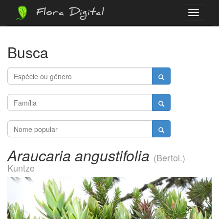
Flora Digital
Menu
Busca
Araucaria angustifolia
(Bertol.)
Kuntze