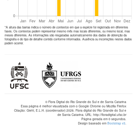
*A altura das barras indica o número de
contextos
em que a espécie foi registrada em diferentes
fases. Os contextos podem representar mesmo mês mas locais diferentes, ou mesmo local, mas
meses diferentes. As informações são resgatadas automaticamente dos dados de obtenção da
fotografia e do tipo de detalhe contido conforme informados. Ausência ou incorreções nestes dados
podem ocorrer.
© Flora Digital do Rio Grande do Sul e de Santa Catarina
Essa página é melhor visualizada com o Google Chrome ou Mozilla Firefox
Citação: Giehl, E.L.H. (coordenador) 2026. Flora digital do Rio Grande do Sul e
de Santa Catarina. URL: http://floradigital.ufsc.br
Página gerada em 0 segundos.
Design baseado em
Bootstrap v3
.