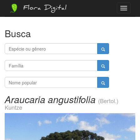
Flora Digital
Menu
Busca
Araucaria angustifolia
(Bertol.)
Kuntze