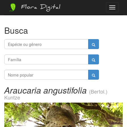
Flora Digital
Menu
Busca
Araucaria angustifolia
(Bertol.)
Kuntze