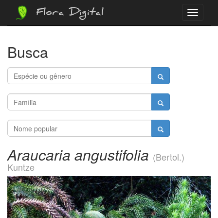
Flora Digital
Menu
Busca
Araucaria angustifolia
(Bertol.)
Kuntze