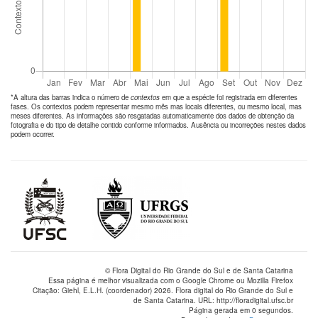
*A altura das barras indica o número de
contextos
em que a espécie foi registrada em diferentes
fases. Os contextos podem representar mesmo mês mas locais diferentes, ou mesmo local, mas
meses diferentes. As informações são resgatadas automaticamente dos dados de obtenção da
fotografia e do tipo de detalhe contido conforme informados. Ausência ou incorreções nestes dados
podem ocorrer.
© Flora Digital do Rio Grande do Sul e de Santa Catarina
Essa página é melhor visualizada com o Google Chrome ou Mozilla Firefox
Citação: Giehl, E.L.H. (coordenador) 2026. Flora digital do Rio Grande do Sul e
de Santa Catarina. URL: http://floradigital.ufsc.br
Página gerada em 0 segundos.