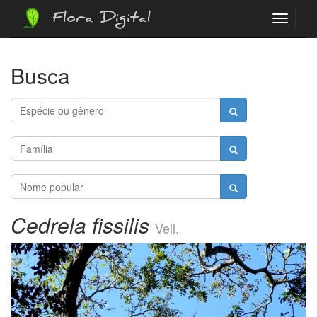
Flora Digital
Menu
Busca
Cedrela fissilis
Vell.