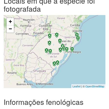
Locais em que a espécie foi
fotografada
+
−
Leaflet
| ©
OpenStreetMap
Informações fenológicas