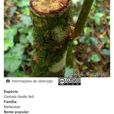
Informações de obtenção
Espécie:
Cedrela fissilis
Vell.
Família:
Meliaceae
Nome popular: