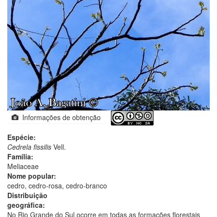
Informações de obtenção
Espécie:
Cedrela fissilis
Vell.
Família:
Meliaceae
Nome popular:
cedro, cedro-rosa, cedro-branco
Distribuição
geográfica:
No Rio Grande do Sul ocorre em todas as formações florestais