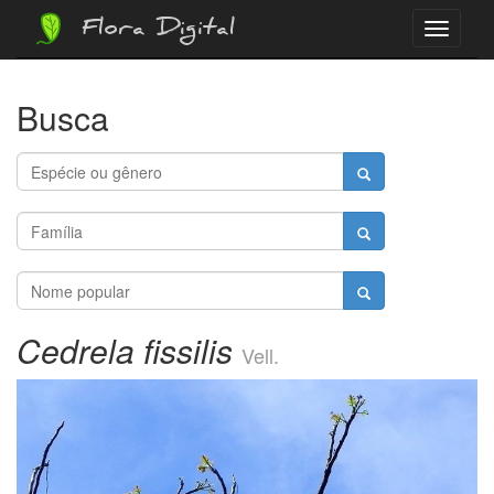
Flora Digital
Menu
Busca
Cedrela fissilis
Vell.