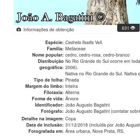
631
Informações de obtenção
Espécie:
Cedrela fissilis
Vell.
Família:
Meliaceae
Nome popular:
cedro, cedro-rosa, cedro-branco
Distribuição
No Rio Grande do Sul ocorre em todas 
geográfica:
2006).
Nativa no Rio Grande do Sul. Nativa 
Tipo de folha:
Pinada
Margem do limbo:
Inteira
Filotaxia:
Alterna
Forma de vida:
Árvore
Identificador:
João Augusto Bagatini
Fotógrafo:
João Augusto Bagatini (contatar sob
Detalhe na imagem:
Copa
Data de inclusão:
31/12/2018 (incluída por João August
Fotografada em:
Área urbana, Nova Prata, RS.