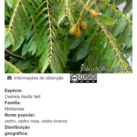
Informações de obtenção
Espécie:
Cedrela fissilis
Vell.
Família:
Meliaceae
Nome popular:
cedro, cedro-rosa, cedro-branco
Distribuição
geográfica: