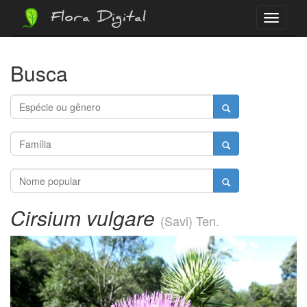
Flora Digital
Menu
Busca
Cirsium vulgare
(Savi) Ten.