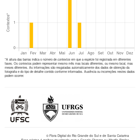
*A altura das barras indica o número de
contextos
em que a espécie foi registrada em diferentes
fases. Os contextos podem representar mesmo mês mas locais diferentes, ou mesmo local, mas
meses diferentes. As informações são resgatadas automaticamente dos dados de obtenção da
fotografia e do tipo de detalhe contido conforme informados. Ausência ou incorreções nestes dados
podem ocorrer.
© Flora Digital do Rio Grande do Sul e de Santa Catarina
Essa página é melhor visualizada com o Google Chrome ou Mozilla Firefox