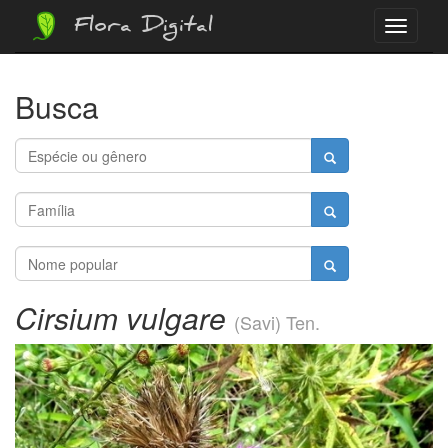
Flora Digital
Menu
Busca
Cirsium vulgare
(Savi) Ten.