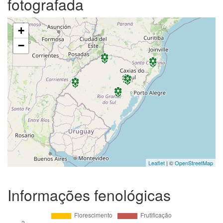
fotografada
+
−
Leaflet
| ©
OpenStreetMap
Informações fenológicas