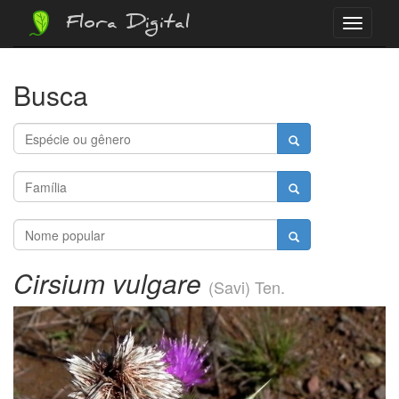
Flora Digital
Menu
Busca
Cirsium vulgare
(Savi) Ten.