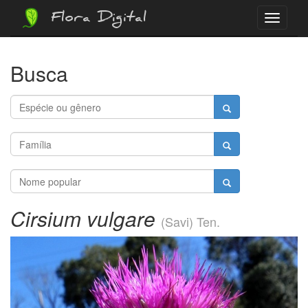
Flora Digital
Menu
Busca
Cirsium vulgare
(Savi) Ten.