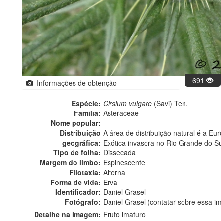
691
Informações de obtenção
Espécie:
Cirsium vulgare
(Savi) Ten.
Família:
Asteraceae
Nome popular:
Distribuição
A área de distribuição natural é a Eur
geográfica:
Exótica invasora no Rio Grande do Su
Tipo de folha:
Dissecada
Margem do limbo:
Espinescente
Filotaxia:
Alterna
Forma de vida:
Erva
Identificador:
Daniel Grasel
Fotógrafo:
Daniel Grasel (contatar sobre essa 
Detalhe na imagem:
Fruto imaturo