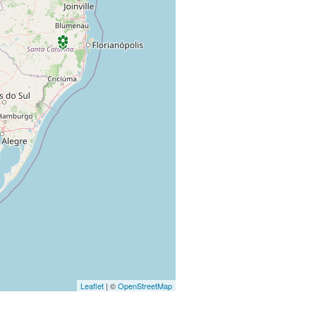
Leaflet
| ©
OpenStreetMap