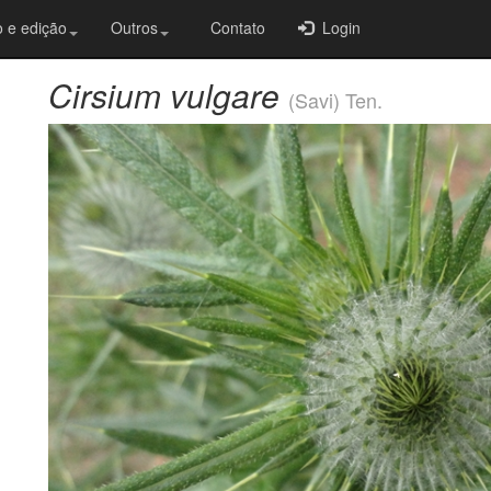
 e edição
Outros
Contato
Login
Cirsium vulgare
(Savi) Ten.