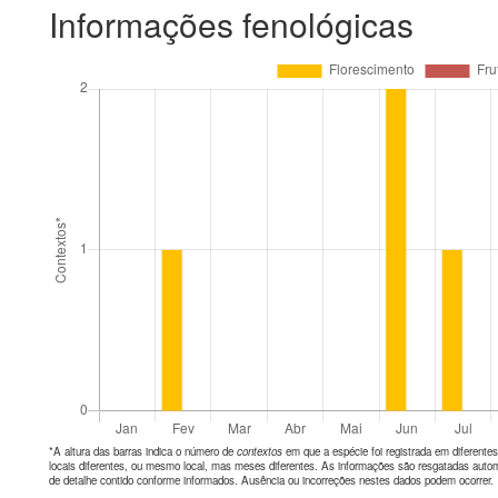
Informações fenológicas
*A altura das barras indica o número de
contextos
em que a espécie foi registrada em diferen
locais diferentes, ou mesmo local, mas meses diferentes. As informações são resgatadas autom
de detalhe contido conforme informados. Ausência ou incorreções nestes dados podem ocorrer.