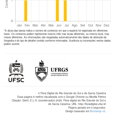
*A altura das barras indica o número de
contextos
em que a espécie foi registrada em diferentes
fases. Os contextos podem representar mesmo mês mas locais diferentes, ou mesmo local, mas
meses diferentes. As informações são resgatadas automaticamente dos dados de obtenção da
fotografia e do tipo de detalhe contido conforme informados. Ausência ou incorreções nestes dados
podem ocorrer.
© Flora Digital do Rio Grande do Sul e de Santa Catarina
Essa página é melhor visualizada com o Google Chrome ou Mozilla Firefox
Citação: Giehl, E.L.H. (coordenador) 2026. Flora digital do Rio Grande do Sul e
de Santa Catarina. URL: http://floradigital.ufsc.br
Página gerada em 0 segundos.
Design baseado em
Bootstrap v3
.