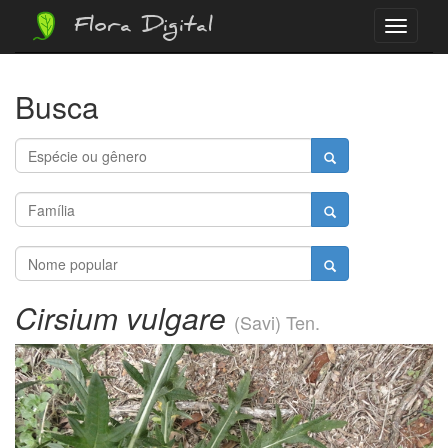
Flora Digital
Menu
Busca
Cirsium vulgare
(Savi) Ten.