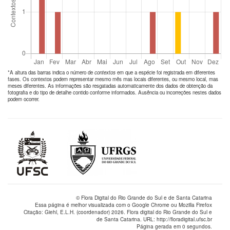
*A altura das barras indica o número de
contextos
em que a espécie foi registrada em diferentes
fases. Os contextos podem representar mesmo mês mas locais diferentes, ou mesmo local, mas
meses diferentes. As informações são resgatadas automaticamente dos dados de obtenção da
fotografia e do tipo de detalhe contido conforme informados. Ausência ou incorreções nestes dados
podem ocorrer.
© Flora Digital do Rio Grande do Sul e de Santa Catarina
Essa página é melhor visualizada com o Google Chrome ou Mozilla Firefox
Citação: Giehl, E.L.H. (coordenador) 2026. Flora digital do Rio Grande do Sul e
de Santa Catarina. URL: http://floradigital.ufsc.br
Página gerada em 0 segundos.