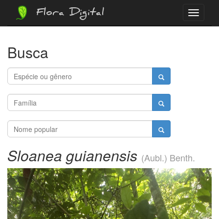
Flora Digital
Menu
Busca
Sloanea guianensis
(Aubl.) Benth.