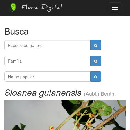
Flora Digital
Menu
Busca
Sloanea guianensis
(Aubl.) Benth.