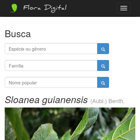
Flora Digital
Menu
Busca
Sloanea guianensis
(Aubl.) Benth.