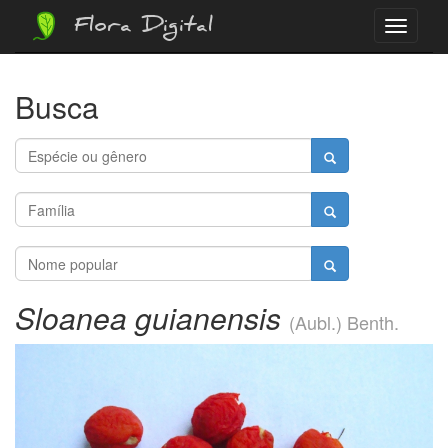
Flora Digital
Menu
Busca
Sloanea guianensis
(Aubl.) Benth.