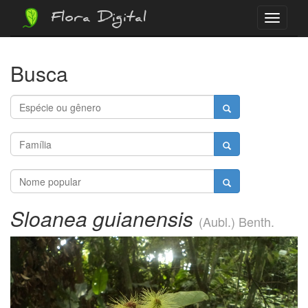
Flora Digital
Menu
Busca
Sloanea guianensis
(Aubl.) Benth.