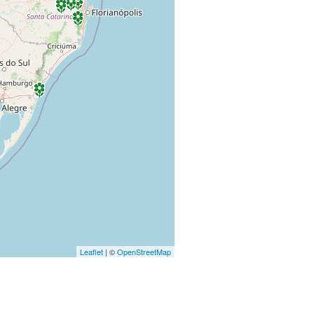
Leaflet
| ©
OpenStreetMap