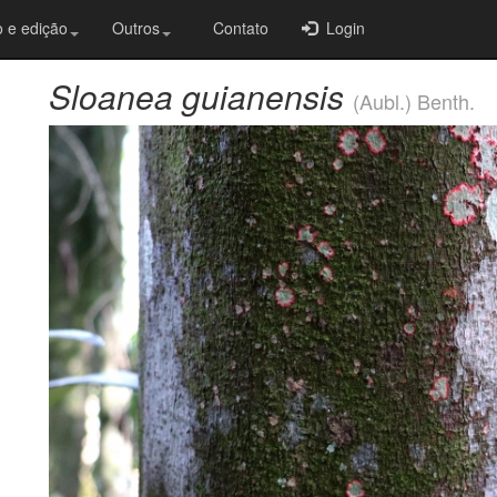
 e edição
Outros
Contato
Login
Sloanea guianensis
(Aubl.) Benth.