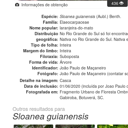
436
Informações de obtenção
Espécie:
Sloanea guianensis
(Aubl.) Benth.
Família:
Elaeocarpaceae
Nome popular:
laranjeira-do-mato
Distribuição
No Rio Grande do Sul só foi encontrada
geográfica:
Nativa no Rio Grande do Sul. Nativa 
Tipo de folha:
Inteira
Margem do limbo:
Inteira
Filotaxia:
Suboposta
Forma de vida:
Árvore
Identificador:
João Paulo de Maçaneiro
Fotógrafo:
João Paulo de Maçaneiro (contatar 
Detalhe na imagem:
Casca
Data de inclusão:
01/06/2020 (incluída por Joao Paulo
Fotografada em:
Fragmento Urbano de Floresta Ombró
Gabiroba, Botuverá, SC.
Outros resultados para
Sloanea guianensis