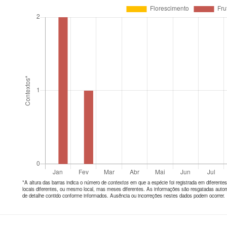
*A altura das barras indica o número de
contextos
em que a espécie foi registrada em diferen
locais diferentes, ou mesmo local, mas meses diferentes. As informações são resgatadas autom
de detalhe contido conforme informados. Ausência ou incorreções nestes dados podem ocorrer.