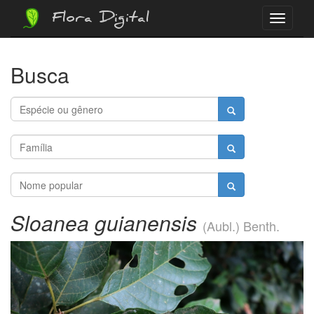
Flora Digital
Menu
Busca
Sloanea guianensis
(Aubl.) Benth.