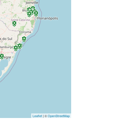
Leaflet
| ©
OpenStreetMap