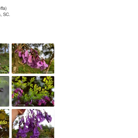
ffa)
, SC.