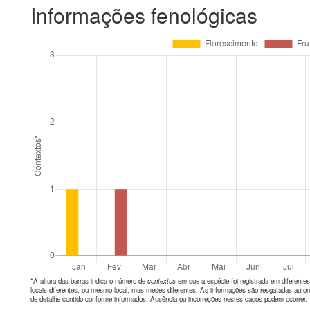
Informações fenológicas
*A altura das barras indica o número de
contextos
em que a espécie foi registrada em diferen
locais diferentes, ou mesmo local, mas meses diferentes. As informações são resgatadas autom
de detalhe contido conforme informados. Ausência ou incorreções nestes dados podem ocorrer.