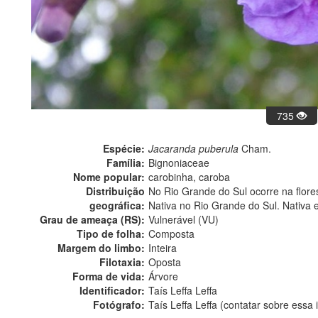
735
Espécie:
Jacaranda puberula
Cham.
Família:
Bignoniaceae
Nome popular:
carobinha, caroba
Distribuição
No Rio Grande do Sul ocorre na florest
geográfica:
Nativa no Rio Grande do Sul. Nativa 
Grau de ameaça (RS):
Vulnerável (VU)
Tipo de folha:
Composta
Margem do limbo:
Inteira
Filotaxia:
Oposta
Forma de vida:
Árvore
Identificador:
Taís Leffa Leffa
Fotógrafo:
Taís Leffa Leffa (contatar sobre ess