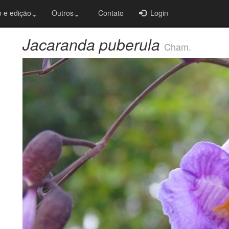
 e edição
Outros
Contato
Login
Jacaranda puberula
Cham.