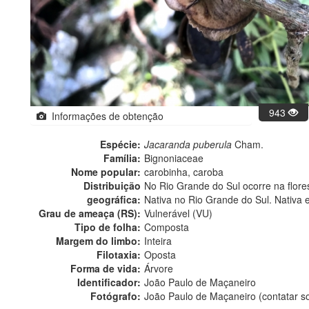
943
Informações de obtenção
Espécie:
Jacaranda puberula
Cham.
Família:
Bignoniaceae
Nome popular:
carobinha, caroba
Distribuição
No Rio Grande do Sul ocorre na florest
geográfica:
Nativa no Rio Grande do Sul. Nativa 
Grau de ameaça (RS):
Vulnerável (VU)
Tipo de folha:
Composta
Margem do limbo:
Inteira
Filotaxia:
Oposta
Forma de vida:
Árvore
Identificador:
João Paulo de Maçaneiro
Fotógrafo:
João Paulo de Maçaneiro (contatar 