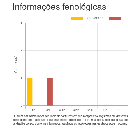
Informações fenológicas
*A altura das barras indica o número de
contextos
em que a espécie foi registrada em diferen
locais diferentes, ou mesmo local, mas meses diferentes. As informações são resgatadas autom
de detalhe contido conforme informados. Ausência ou incorreções nestes dados podem ocorrer.