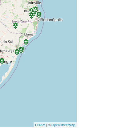
Leaflet
| ©
OpenStreetMap