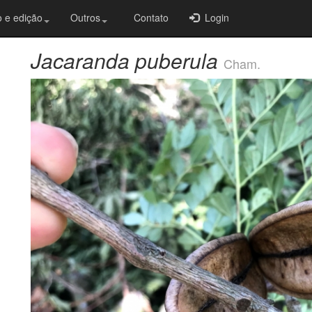
 e edição
Outros
Contato
Login
Jacaranda puberula
Cham.