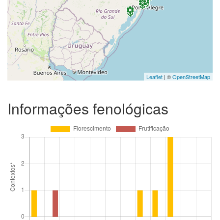
Leaflet
| ©
OpenStreetMap
Informações fenológicas