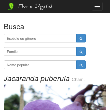
Flora Digital
Menu
Busca
Jacaranda puberula
Cham.