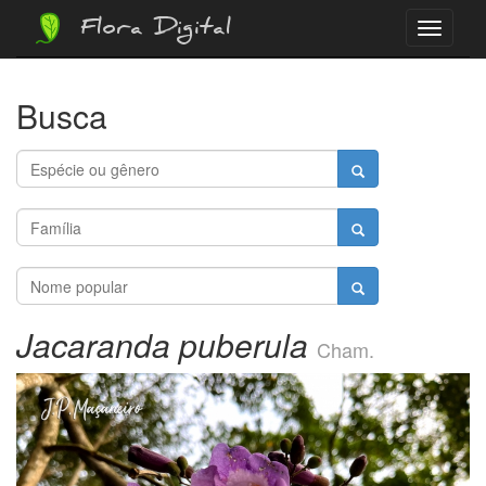
Flora Digital
Menu
Busca
Jacaranda puberula
Cham.