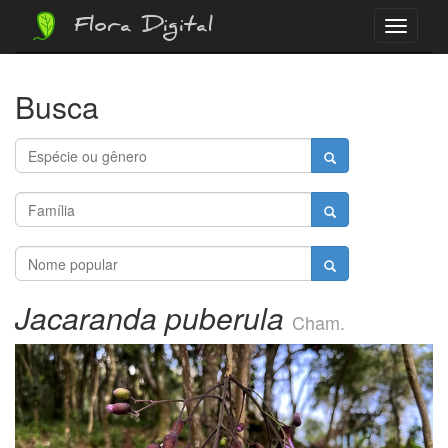
Flora Digital
Menu
Busca
Jacaranda puberula
Cham.