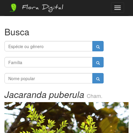
Flora Digital
Menu
Busca
Jacaranda puberula
Cham.