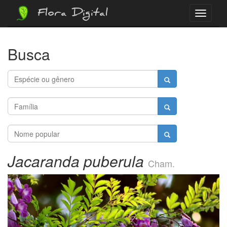
Flora Digital
Menu
Busca
Jacaranda puberula
Cham.